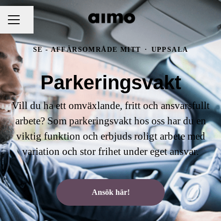
Dela sidan
KARRIÄRMENY
SE - AFFÄRSOMRÅDE MITT
·
UPPSALA
Parkeringsvakt
Vill du ha ett omväxlande, fritt och ansvarsfullt
arbete? Som parkeringsvakt hos oss har du en
viktig funktion och erbjuds roligt arbete med
variation och stor frihet under eget ansvar.
Ansök här!