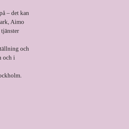
 på – det kan
Park, Aimo
tjänster
tällning och
 och i
tockholm.