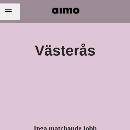
Dela sidan
KARRIÄRMENY
Västerås
Inga matchande jobb