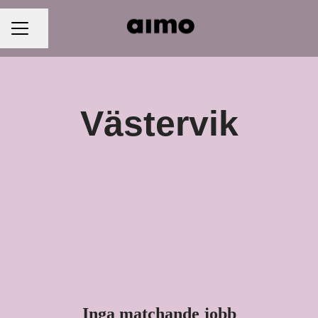
Dela sidan
KARRIÄRMENY
Västervik
Inga matchande jobb