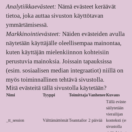
Analytiikkaevästeet:
Nämä evästeet keräävät
tietoa, joka auttaa sivuston käyttötavan
ymmärtämisessä.
Markkinointievästeet:
Näiden evästeiden avulla
näytetään käyttäjälle oleellisempaa mainontaa,
kuten käyttäjän mielenkiinnon kohteisiin
perustuvia mainoksia. Joissain tapauksissa
(esim. sosiaalisen median integraatiot) niillä on
myös toiminnallinen tehtävä sivustolla.
Mitä evästeitä tällä sivustolla käytetään?
Nimi
Tyyppi
Toimittaja
Vanhenee
Kuvaus
Tällä evästeellä
säilytetään
vierailijan
_tt_session
Välttämättömät
Teamtailor
2 päivää
konteksti (esim
sivustolla