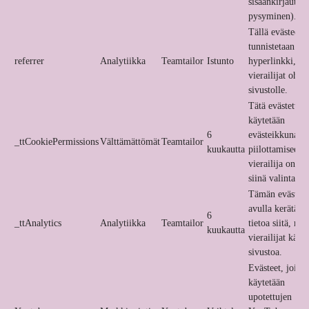
sisäänkirjautun
pysyminen).
Tällä evästeellä
tunnistetaan
referrer
Analytiikka
Teamtailor
Istunto
hyperlinkki, jol
vierailijat ohjat
sivustolle.
Tätä evästettä
käytetään
6
evästeikkunan
_ttCookiePermissions
Välttämättömät
Teamtailor
kuukautta
piilottamiseen,
vierailija on te
siinä valintansa
Tämän evästee
avulla kerätään
6
_ttAnalytics
Analytiikka
Teamtailor
tietoa siitä, mit
kuukautta
vierailijat käyt
sivustoa.
Evästeet, joita
käytetään
upotettujen