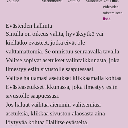
Youtube
Markkinointi
Youtube
Vaihteleva
YouTube-
videoiden
toistamiseen.
L
lisää
Evästeiden hallinta
Sinulla on oikeus valita, hyväksytkö vai
kiellätkö evästeet, jotka eivät ole
välttämättömiä. Se onnistuu seuraavalla tavalla:
Valitse sopivat asetukset valintaikkunasta, joka
ilmestyy esiin sivustolle saapuessasi.
Valitse haluamasi asetukset klikkaamalla kohtaa
Evästeasetukset ikkunassa, joka ilmestyy esiin
sivustolle saapuessasi.
Jos haluat vaihtaa aiemmin valitsemiasi
asetuksia, klikkaa sivuston alaosasta aina
löytyvää kohtaa Hallitse evästeitä.