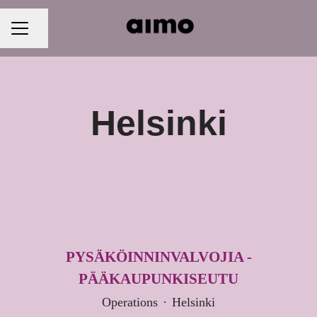
Jaa sivu
URAVALIKKO
Helsinki
PYSÄKÖINNINVALVOJIA -
PÄÄKAUPUNKISEUTU
Operations
·
Helsinki